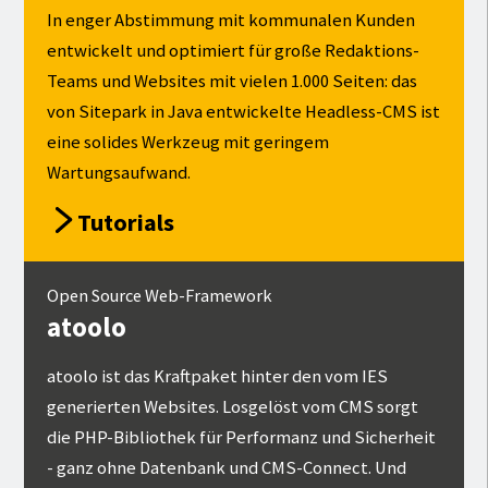
In enger Abstimmung mit kommunalen Kunden
entwickelt und optimiert für große Redaktions-
Teams und Websites mit vielen 1.000 Seiten: das
von Sitepark in Java entwickelte Headless-CMS ist
eine solides Werkzeug mit geringem
Wartungsaufwand.
Tutorials
Open Source Web-Framework
atoolo
atoolo ist das Kraftpaket hinter den vom IES
generierten Websites. Losgelöst vom CMS sorgt
die PHP-Bibliothek für Performanz und Sicherheit
- ganz ohne Datenbank und CMS-Connect. Und